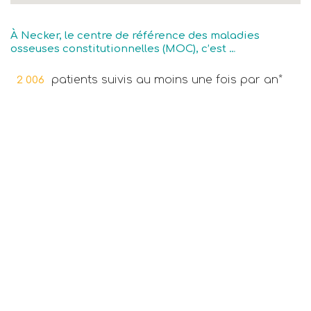
À Necker, le centre de référence des maladies
osseuses constitutionnelles (MOC), c’est …
patients suivis au moins une fois par an*
2 006
consultations médicales*
1 682
patients en hospitalisation de jour*
237
patients en hospitalisation complète*
348
programme d’éducation thérapeutique
1
autorisé*
patients formés à l’éducation
3
thérapeutique*
projets de recherche en cours*
21