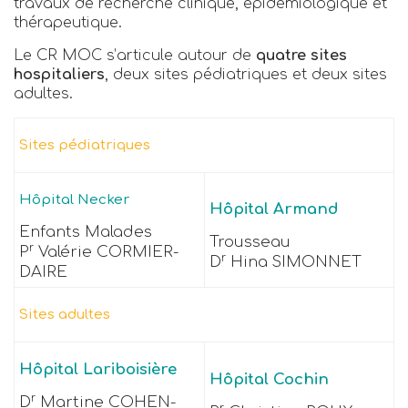
travaux de recherche clinique, épidémiologique et
thérapeutique.
Le CR MOC s’articule autour de
quatre sites
hospitaliers
, deux sites pédiatriques et deux sites
adultes.
Sites pédiatriques
Hôpital Necker
Hôpital Armand
Enfants Malades
Trousseau
r
P
Valérie CORMIER-
r
D
Hina SIMONNET
DAIRE
Sites adultes
Hôpital Lariboisière
Hôpital Cochin
r
D
Martine COHEN-
r