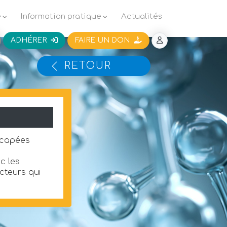
e
Information pratique
Actualités
ADHÉRER
FAIRE UN DON
RETOUR
icapées
c les
acteurs qui